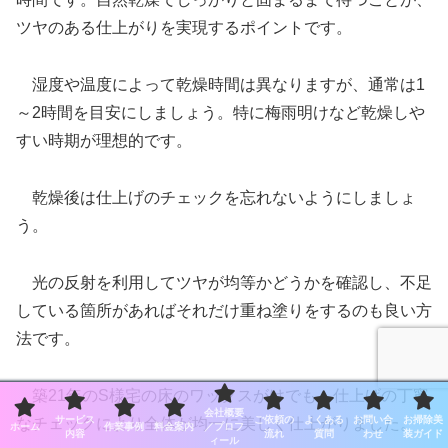
ツヤのある仕上がりを実現するポイントです。
湿度や温度によって乾燥時間は異なりますが、通常は1
～2時間を目安にしましょう。特に梅雨明けなど乾燥しや
すい時期が理想的です。
乾燥後は仕上げのチェックを忘れないようにしましょ
う。
光の反射を利用してツヤが均等かどうかを確認し、不足
している箇所があればそれだけ重ね塗りをするのも良い方
法です。
築21年のS様宅の床のワックスがけでも、仕上げの丁寧
会社概要
サービス
ご依頼の
よくある
お問い合
お掃除美
なチェックにより全体が均一に美しく仕上がりました。
ホーム
作業事例
料金案内
／プロフ
内容
流れ
質問
わせ
装ガイド
ィール