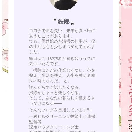
鉄郎
コロナで職を失い、未来が真っ暗に
見えたことがあります。
でも、偶然始めた清掃の仕事が、僕
の生活も心も少しずつ変えてくれま
した。
毎日ほこりや汚れと向き合ううちに
気づいたんです。
「掃除はただの作業じゃない。心を
整え、生活を整え、人生を整える魔
法の時間なんだ」 と。
読んだらすぐ試したくなる。
掃除がちょっと楽しくなる。
そして、あなたの暮らしを整えるき
っかけになる——
そんなブログを目指しています!!!!
一級ビルクリーニング技能士／清掃
監督者
認定ハウスクリーニング士