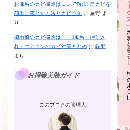
お風呂のカビ掃除はコレで解決‼黒カビを
簡単に落とす方法とカビ予防
に
星野
よ
り
梅雨前のカビ掃除はここ‼風呂・押し入
れ・エアコンのカビ対策まとめ
に
鉄郎
より
お掃除美装ガイド
このブログの管理人