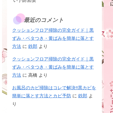
い予防習慣
最近のコメント
クッションフロア掃除の完全ガイド｜黒
ずみ・ベタつき・黄ばみを簡単に落とす
方法
に
鉄郎
より
クッションフロア掃除の完全ガイド｜黒
ずみ・ベタつき・黄ばみを簡単に落とす
方法
に
高橋
より
お風呂のカビ掃除はコレで解決‼黒カビを
簡単に落とす方法とカビ予防
に
鉄郎
よ
り