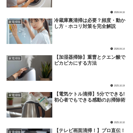
2026.04.16
冷蔵庫裏清掃は必要？頻度・動か
家電掃除
し方・ホコリ対策を完全解説
2026.04.14
【加湿器掃除】重曹とクエン酸で
家電掃除
ピカピカにする方法
2025.10.19
【電気ケトル清掃】5分でできる!
家電掃除
初心者でもできる感動のお掃除術
2025.10.10
【テレビ画面清掃！】プロ直伝！
家電掃除