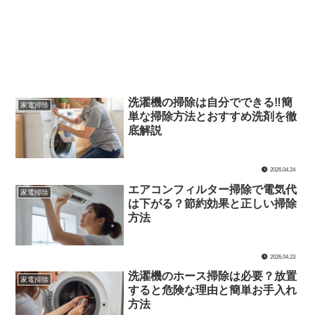
洗濯機の掃除は自分でできる‼簡
家電掃除
単な掃除方法とおすすめ洗剤を徹
底解説
2026.04.24
エアコンフィルター掃除で電気代
家電掃除
は下がる？節約効果と正しい掃除
方法
2026.04.23
洗濯機のホース掃除は必要？放置
家電掃除
すると危険な理由と簡単お手入れ
方法