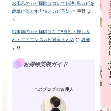
お風呂のカビ掃除はコレで解決‼黒カビを
簡単に落とす方法とカビ予防
に
星野
よ
り
梅雨前のカビ掃除はここ‼風呂・押し入
れ・エアコンのカビ対策まとめ
に
鉄郎
より
お掃除美装ガイド
このブログの管理人