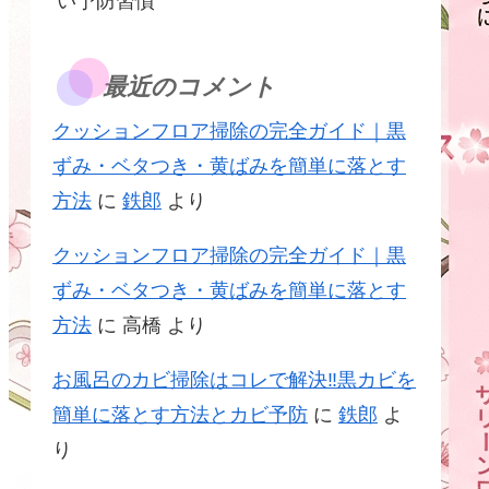
い予防習慣
最近のコメント
クッションフロア掃除の完全ガイド｜黒
ずみ・ベタつき・黄ばみを簡単に落とす
方法
に
鉄郎
より
クッションフロア掃除の完全ガイド｜黒
ずみ・ベタつき・黄ばみを簡単に落とす
方法
に
高橋
より
お風呂のカビ掃除はコレで解決‼黒カビを
簡単に落とす方法とカビ予防
に
鉄郎
よ
り