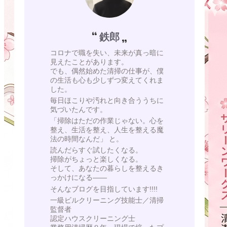
鉄郎
コロナで職を失い、未来が真っ暗に
見えたことがあります。
でも、偶然始めた清掃の仕事が、僕
の生活も心も少しずつ変えてくれま
した。
毎日ほこりや汚れと向き合ううちに
気づいたんです。
「掃除はただの作業じゃない。心を
整え、生活を整え、人生を整える魔
法の時間なんだ」 と。
読んだらすぐ試したくなる。
掃除がちょっと楽しくなる。
そして、あなたの暮らしを整えるき
っかけになる——
そんなブログを目指しています!!!!
一級ビルクリーニング技能士／清掃
監督者
認定ハウスクリーニング士