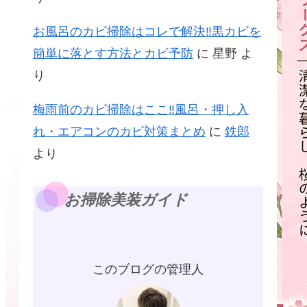
お風呂のカビ掃除はコレで解決‼黒カビを
簡単に落とす方法とカビ予防
に
星野
よ
り
梅雨前のカビ掃除はここ‼風呂・押し入
れ・エアコンのカビ対策まとめ
に
鉄郎
より
お掃除美装ガイド
このブログの管理人