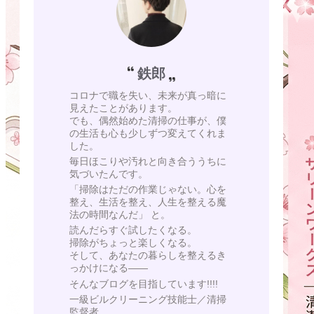
鉄郎
コロナで職を失い、未来が真っ暗に
見えたことがあります。
でも、偶然始めた清掃の仕事が、僕
の生活も心も少しずつ変えてくれま
した。
毎日ほこりや汚れと向き合ううちに
気づいたんです。
「掃除はただの作業じゃない。心を
整え、生活を整え、人生を整える魔
法の時間なんだ」 と。
読んだらすぐ試したくなる。
掃除がちょっと楽しくなる。
そして、あなたの暮らしを整えるき
っかけになる——
そんなブログを目指しています!!!!
一級ビルクリーニング技能士／清掃
監督者