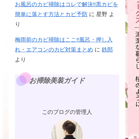
お風呂のカビ掃除はコレで解決‼黒カビを
簡単に落とす方法とカビ予防
に
星野
よ
り
梅雨前のカビ掃除はここ‼風呂・押し入
れ・エアコンのカビ対策まとめ
に
鉄郎
より
お掃除美装ガイド
このブログの管理人