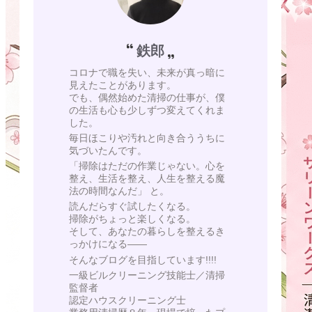
鉄郎
コロナで職を失い、未来が真っ暗に
見えたことがあります。
でも、偶然始めた清掃の仕事が、僕
の生活も心も少しずつ変えてくれま
した。
毎日ほこりや汚れと向き合ううちに
気づいたんです。
「掃除はただの作業じゃない。心を
整え、生活を整え、人生を整える魔
法の時間なんだ」 と。
読んだらすぐ試したくなる。
掃除がちょっと楽しくなる。
そして、あなたの暮らしを整えるき
っかけになる——
そんなブログを目指しています!!!!
一級ビルクリーニング技能士／清掃
監督者
認定ハウスクリーニング士