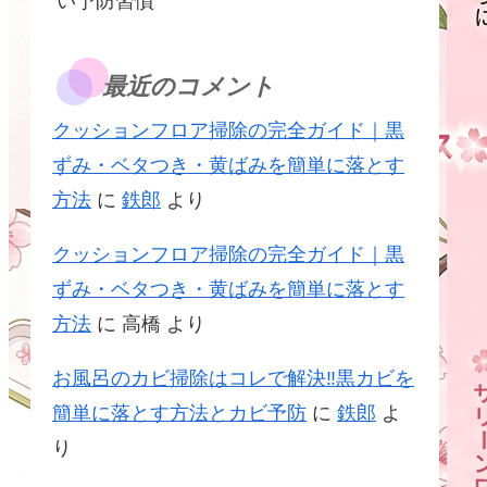
い予防習慣
最近のコメント
クッションフロア掃除の完全ガイド｜黒
ずみ・ベタつき・黄ばみを簡単に落とす
方法
に
鉄郎
より
クッションフロア掃除の完全ガイド｜黒
ずみ・ベタつき・黄ばみを簡単に落とす
方法
に
高橋
より
お風呂のカビ掃除はコレで解決‼黒カビを
簡単に落とす方法とカビ予防
に
鉄郎
よ
り