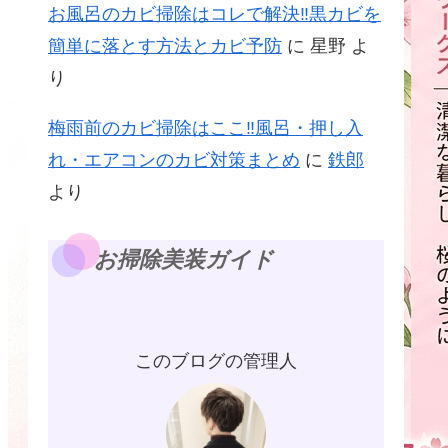
お風呂のカビ掃除はコレで解決‼黒カビを
簡単に落とす方法とカビ予防
に
星野
よ
り
梅雨前のカビ掃除はここ‼風呂・押し入
れ・エアコンのカビ対策まとめ
に
鉄郎
より
お掃除美装ガイド
このブログの管理人