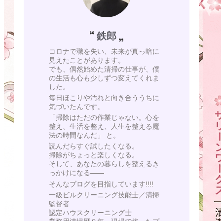
鉄郎
コロナで職を失い、未来が真っ暗に
見えたことがあります。
でも、偶然始めた清掃の仕事が、僕
の生活も心も少しずつ変えてくれま
した。
毎日ほこりや汚れと向き合ううちに
気づいたんです。
「掃除はただの作業じゃない。心を
整え、生活を整え、人生を整える魔
法の時間なんだ」 と。
読んだらすぐ試したくなる。
掃除がちょっと楽しくなる。
そして、あなたの暮らしを整えるき
っかけになる——
そんなブログを目指しています!!!!
一級ビルクリーニング技能士／清掃
監督者
認定ハウスクリーニング士