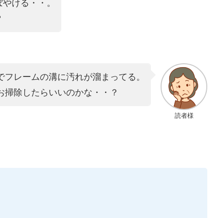
ぼやける・・。
？
でフレームの溝に汚れが溜まってる。
お掃除したらいいのかな・・？
読者様