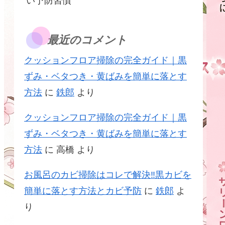
い予防習慣
最近のコメント
クッションフロア掃除の完全ガイド｜黒
ずみ・ベタつき・黄ばみを簡単に落とす
方法
に
鉄郎
より
クッションフロア掃除の完全ガイド｜黒
ずみ・ベタつき・黄ばみを簡単に落とす
方法
に
高橋
より
お風呂のカビ掃除はコレで解決‼黒カビを
簡単に落とす方法とカビ予防
に
鉄郎
よ
り