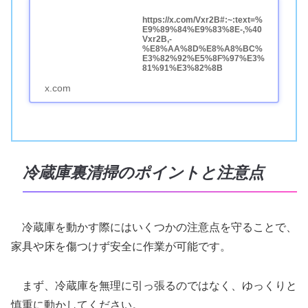
https://x.com/Vxr2B#:~:text=%
E9%89%84%E9%83%8E-,%40
Vxr2B,-
%E8%AA%8D%E8%A8%BC%
E3%82%92%E5%8F%97%E3%
81%91%E3%82%8B
x.com
冷蔵庫裏清掃のポイントと注意点
冷蔵庫を動かす際にはいくつかの注意点を守ることで、
家具や床を傷つけず安全に作業が可能です。
まず、冷蔵庫を無理に引っ張るのではなく、ゆっくりと
慎重に動かしてください。