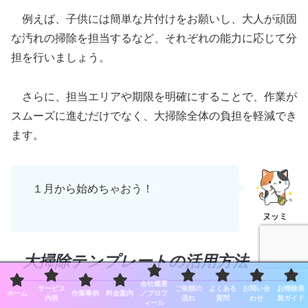
例えば、子供には簡単な片付けをお願いし、大人が頑固
な汚れの掃除を担当するなど、それぞれの能力に応じて分
担を行いましょう。
さらに、担当エリアや期限を明確にすることで、作業が
スムーズに進むだけでなく、大掃除全体の負担を軽減でき
ます。
１月から始めちゃおう！
大掃除テンプレートの活用方法
会社概要
サービス
ご依頼の
よくある
お問い合
お掃除美
ホーム
作業事例
料金案内
／プロフ
内容
流れ
質問
わせ
装ガイド
ィール