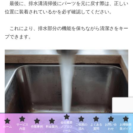
最後に、排水溝清掃後にパーツを元に戻す際は、正しい
位置に装着されているかを必ず確認してください。
これにより、排水部分の機能を保ちながら清潔さをキー
プできます。
会社概要
サービス
ご依頼の
よくある
お問い合
お掃除美
ホーム
作業事例
料金案内
／プロフ
内容
流れ
質問
わせ
装ガイド
ィール