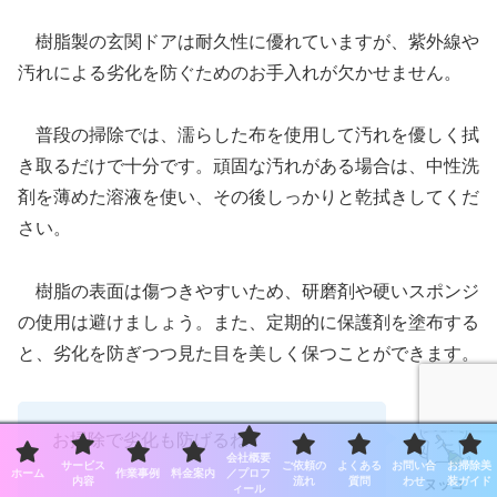
樹脂製の玄関ドアは耐久性に優れていますが、紫外線や
汚れによる劣化を防ぐためのお手入れが欠かせません。
普段の掃除では、濡らした布を使用して汚れを優しく拭
き取るだけで十分です。頑固な汚れがある場合は、中性洗
剤を薄めた溶液を使い、その後しっかりと乾拭きしてくだ
さい。
樹脂の表面は傷つきやすいため、研磨剤や硬いスポンジ
の使用は避けましょう。また、定期的に保護剤を塗布する
と、劣化を防ぎつつ見た目を美しく保つことができます。
お掃除で劣化も防げるね！
会社概要
サービス
ご依頼の
よくある
お問い合
お掃除美
ホーム
作業事例
料金案内
／プロフ
内容
流れ
質問
わせ
装ガイド
ィール