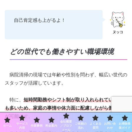
自己肯定感も上がるよ！
どの世代でも働きやすい職場環境
病院清掃の現場では年齢や性別を問わず、幅広い世代の
スタッフが活躍しています。
特に、
短時間勤務やシフト制が取り入れられていること
も多いため、家庭の事情や体力面に配慮しながら働くこと
が可能
です。
会社概要
サービス
ご依頼の
よくある
お問い合
お掃除美
ホーム
作業事例
料金案内
／プロフ
内容
流れ
質問
わせ
装ガイド
ィール