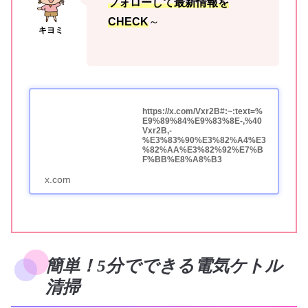
フォローして最新情報を
CHECK
～
https://x.com/Vxr2B#:~:text=%
E9%89%84%E9%83%8E-,%40
Vxr2B,-
%E3%83%90%E3%82%A4%E3
%82%AA%E3%82%92%E7%B
F%BB%E8%A8%B3
x.com
簡単！5分でできる電気ケトル
清掃