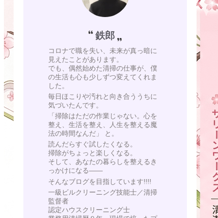
鉄郎
コロナで職を失い、未来が真っ暗に
見えたことがあります。
でも、偶然始めた清掃の仕事が、僕
の生活も心も少しずつ変えてくれま
した。
毎日ほこりや汚れと向き合ううちに
気づいたんです。
「掃除はただの作業じゃない。心を
整え、生活を整え、人生を整える魔
法の時間なんだ」 と。
読んだらすぐ試したくなる。
掃除がちょっと楽しくなる。
そして、あなたの暮らしを整えるき
っかけになる——
そんなブログを目指しています!!!!
一級ビルクリーニング技能士／清掃
監督者
認定ハウスクリーニング士