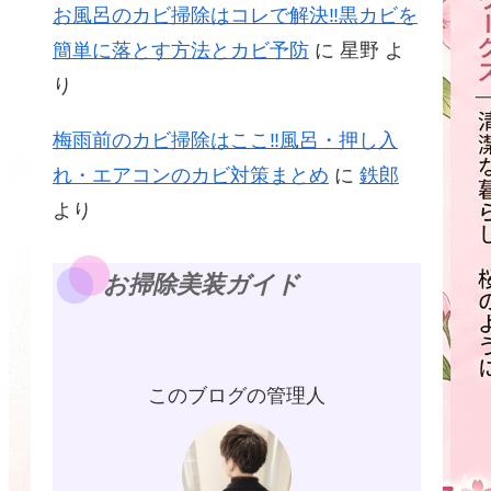
お風呂のカビ掃除はコレで解決‼黒カビを
簡単に落とす方法とカビ予防
に
星野
よ
り
梅雨前のカビ掃除はここ‼風呂・押し入
れ・エアコンのカビ対策まとめ
に
鉄郎
より
お掃除美装ガイド
このブログの管理人