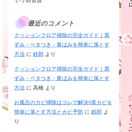
い予防習慣
最近のコメント
クッションフロア掃除の完全ガイド｜黒
ずみ・ベタつき・黄ばみを簡単に落とす
方法
に
鉄郎
より
クッションフロア掃除の完全ガイド｜黒
ずみ・ベタつき・黄ばみを簡単に落とす
方法
に
高橋
より
お風呂のカビ掃除はコレで解決‼黒カビを
簡単に落とす方法とカビ予防
に
鉄郎
よ
り