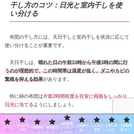
干し方のコツ：日光と室内干しを使
い分ける
布団の干し方には、天日干しと室内干しを状況に応じて
使い分けることが重要です。
天日干しは、
晴れた日の午前10時から午後3時の間に行
うのが理想的で、この時間帯は湿度が低く、ダニやカビの
繁殖を抑える効果
があります。
特に綿の布団は
片面2時間程度を目安に両面をしっかり
日光に当てる
ようにしましょう。
ただし、羽毛布団や真綿布団は直射日光に弱いため、風
会社概要
サービス
ご依頼の
よくある
お問い合
お掃除美
ホーム
作業事例
料金案内
／プロフ
通しの良い日陰で干すことが基本です。
内容
流れ
質問
わせ
装ガイド
ィール