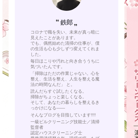
鉄郎
コロナで職を失い、未来が真っ暗に
見えたことがあります。
でも、偶然始めた清掃の仕事が、僕
の生活も心も少しずつ変えてくれま
した。
毎日ほこりや汚れと向き合ううちに
気づいたんです。
「掃除はただの作業じゃない。心を
整え、生活を整え、人生を整える魔
法の時間なんだ」 と。
読んだらすぐ試したくなる。
掃除がちょっと楽しくなる。
そして、あなたの暮らしを整えるき
っかけになる——
そんなブログを目指しています!!!!
一級ビルクリーニング技能士／清掃
監督者
認定ハウスクリーニング士