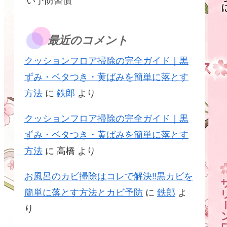
い予防習慣
最近のコメント
クッションフロア掃除の完全ガイド｜黒
ずみ・ベタつき・黄ばみを簡単に落とす
方法
に
鉄郎
より
クッションフロア掃除の完全ガイド｜黒
ずみ・ベタつき・黄ばみを簡単に落とす
方法
に
高橋
より
お風呂のカビ掃除はコレで解決‼黒カビを
簡単に落とす方法とカビ予防
に
鉄郎
よ
り