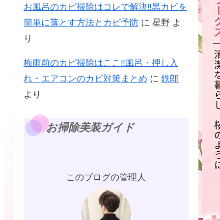
お風呂のカビ掃除はコレで解決‼黒カビを
簡単に落とす方法とカビ予防
に
星野
よ
り
梅雨前のカビ掃除はここ‼風呂・押し入
れ・エアコンのカビ対策まとめ
に
鉄郎
より
お掃除美装ガイド
このブログの管理人